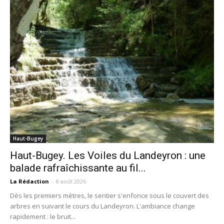
Haut-Bugey
Haut-Bugey. Les Voiles du Landeyron : une
balade rafraîchissante au fil...
La Rédaction
-
8 août 2026
Dès les premiers mètres, le sentier s'enfonce sous le couvert des
arbres en suivant le cours du Landeyron. L'ambiance change
rapidement : le bruit...