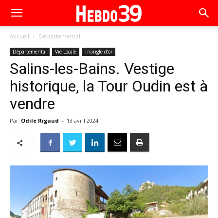
Accueil
Départemental
Départemental
Vie Locale
Triangle d’or
Salins-les-Bains. Vestige
historique, la Tour Oudin est à
vendre
Par
Odile Rigaud
-
13 avril 2024