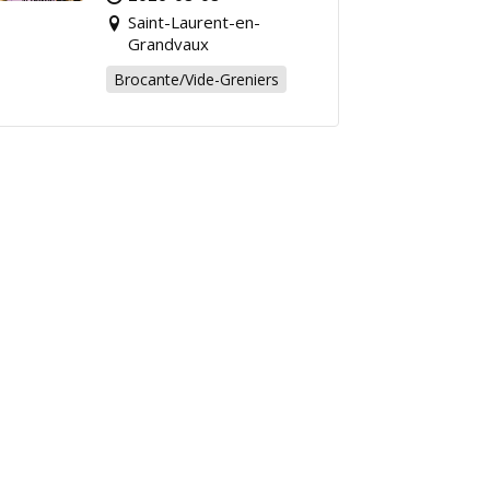
chiner pour la bonne
Saint-Laurent-en-
cause !
Grandvaux
Brocante/Vide-Greniers