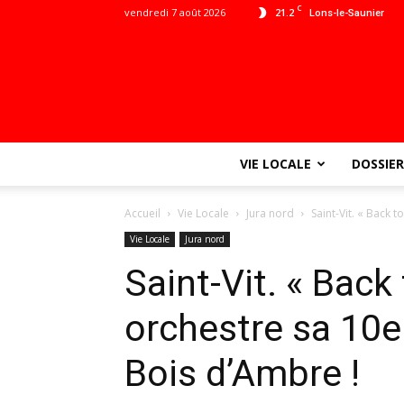
C
vendredi 7 août 2026
21.2
Lons-le-Saunier
VIE LOCALE
DOSSIER
Accueil
Vie Locale
Jura nord
Saint-Vit. « Back t
Vie Locale
Jura nord
Saint-Vit. « Back
orchestre sa 10e
Bois d’Ambre !