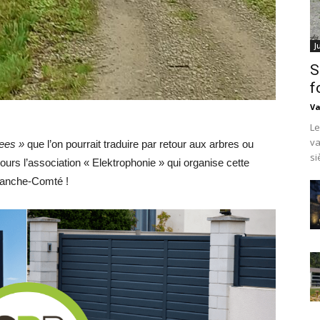
J
S
f
Va
Le
va
rees »
que l’on pourrait traduire par retour aux arbres ou
si
jours l’association « Elektrophonie » qui organise cette
Franche-Comté !