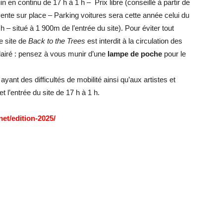
 en continu de 17 h à 1 h – Prix libre (conseillé à partir de
vente sur place – Parking voitures sera cette année celui du
h – situé à 1 900m de l’entrée du site). Pour éviter tout
le site de
Back to the Trees
est interdit à la circulation des
lairé : pensez à vous munir d’une
lampe de poche
pour le
ant des difficultés de mobilité ainsi qu’aux artistes et
et l’entrée du site de 17 h à 1 h.
net/edition-2025/