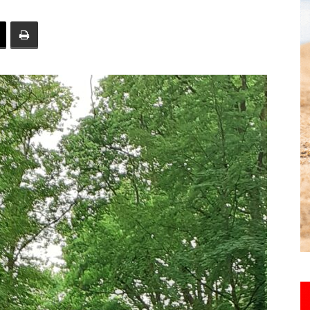
toute
l'info
locale
–