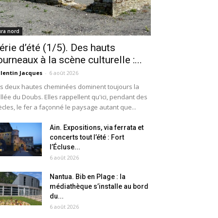
ura nord
érie d’été (1/5). Des hauts
ourneaux à la scène culturelle :...
lentin Jacques
-
6 août 2026
s deux hautes cheminées dominent toujours la
llée du Doubs. Elles rappellent qu'ici, pendant des
ècles, le fer a façonné le paysage autant que...
Ain. Expositions, via ferrata et
concerts tout l’été : Fort
l’Écluse...
6 août 2026
Nantua. Bib en Plage : la
médiathèque s’installe au bord
du...
6 août 2026