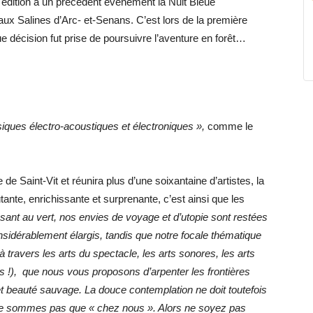
e édition à un précédent événement la Nuit Bleue
aux Salines d’Arc- et-Senans. C’est lors de la première
e décision fut prise de poursuivre l’aventure en forêt…
ues électro-acoustiques et électroniques »,
comme le
de Saint-Vit et réunira plus d’une soixantaine d’artistes, la
ante, enrichissante et surprenante, c’est ainsi que les
sant au vert, nos envies de voyage et d’utopie sont restées
nsidérablement élargis, tandis que notre focale thématique
 travers les arts du spectacle, les arts sonores, les arts
es !), que nous vous proposons d’arpenter les frontières
 et beauté sauvage. La douce contemplation ne doit toutefois
s ne sommes pas que « chez nous ». Alors ne soyez pas