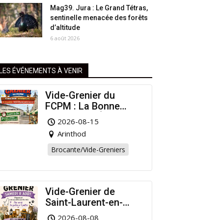
Mag39. Jura : Le Grand Tétras,
sentinelle menacée des forêts
d’altitude
6 août 2026
LES ÉVÉNEMENTS À VENIR
Vide-Grenier du
FCPM : La Bonne
Affaire de l’Été à
2026-08-15
Arinthod !
Arinthod
Brocante/Vide-Greniers
Vide-Grenier de
Saint-Laurent-en-
Grandvaux : Venez
2026-08-08