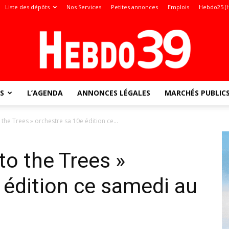
Liste des dépôts
Nos Services
Petites annonces
Emplois
Hebdo25 (
S
L’AGENDA
ANNONCES LÉGALES
MARCHÉS PUBLIC
Jura
o the Trees » orchestre sa 10e édition ce...
 to the Trees »
:
 édition ce samedi au