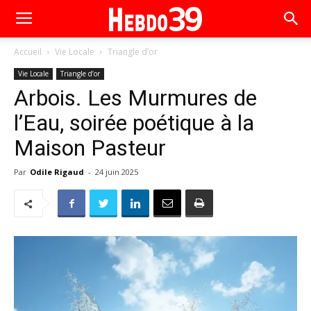
Accueil
Vie Locale
Triangle d’or
Vie Locale
Triangle d’or
Arbois. Les Murmures de
l’Eau, soirée poétique à la
Maison Pasteur
Par
Odile Rigaud
-
24 juin 2025