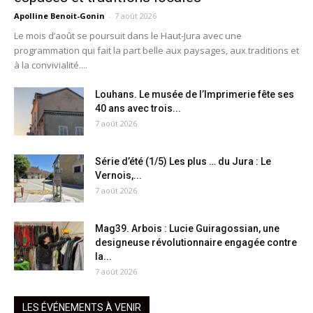
Apolline Benoit-Gonin
-
7 août 2026
Le mois d’août se poursuit dans le Haut-Jura avec une
programmation qui fait la part belle aux paysages, aux traditions et
à la convivialité....
Louhans. Le musée de l’Imprimerie fête ses
40 ans avec trois...
7 août 2026
Série d’été (1/5) Les plus … du Jura : Le
Vernois,...
7 août 2026
Mag39. Arbois : Lucie Guiragossian, une
designeuse révolutionnaire engagée contre
la...
7 août 2026
LES ÉVÉNEMENTS À VENIR