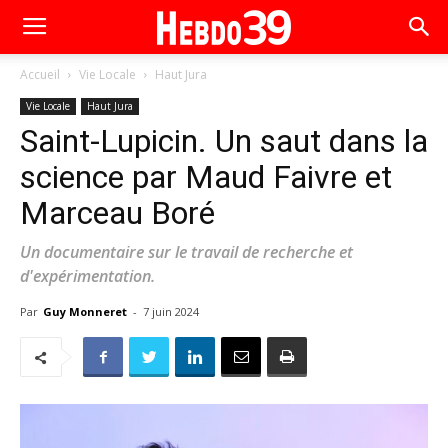
Accueil
Vie Locale
Haut Jura
Vie Locale
Haut Jura
Saint-Lupicin. Un saut dans la
science par Maud Faivre et
Marceau Boré
Un documentaire sur le travail de recherche et
d'expérimentation.
Par
Guy Monneret
-
7 juin 2024