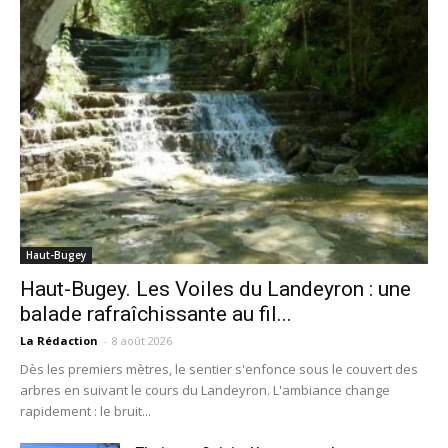
Haut-Bugey
Haut-Bugey. Les Voiles du Landeyron : une
balade rafraîchissante au fil...
La Rédaction
-
8 août 2026
Dès les premiers mètres, le sentier s'enfonce sous le couvert des
arbres en suivant le cours du Landeyron. L'ambiance change
rapidement : le bruit...