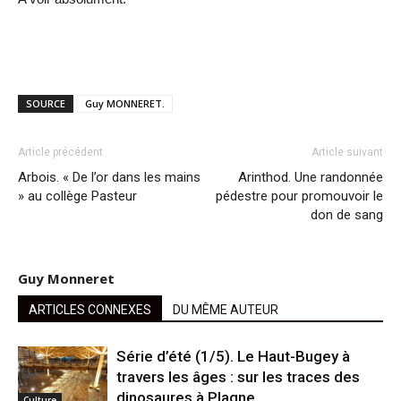
SOURCE
Guy MONNERET.
Article précédent
Article suivant
Arbois. « De l’or dans les mains
Arinthod. Une randonnée
» au collège Pasteur
pédestre pour promouvoir le
don de sang
Guy Monneret
ARTICLES CONNEXES
DU MÊME AUTEUR
Série d’été (1/5). Le Haut-Bugey à
travers les âges : sur les traces des
dinosaures à Plagne
Culture