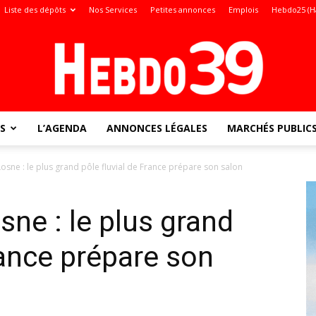
Liste des dépôts
Nos Services
Petites annonces
Emplois
Hebdo25 (H
S
L’AGENDA
ANNONCES LÉGALES
MARCHÉS PUBLIC
Jura
Losne : le plus grand pôle fluvial de France prépare son salon
sne : le plus grand
:
rance prépare son