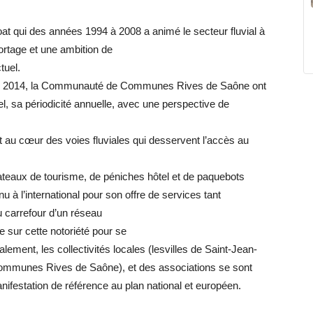
at qui des années 1994
à 2008 a animé le secteur fluvial à
rtage et une ambition de
tuel.
s 2014, la Communauté de
Communes Rives de Saône ont
l,
sa
périodicité
annuelle,
avec
une
perspective
de
t au cœur des voies fluviales
qui
desservent
l’accès
au
ateaux de tourisme, de péniches
hôtel et de paquebots
nu
à
l’international pour son offre de services
tant
u carrefour d’un réseau
ie
sur
cette
notoriété
pour
se
alement, les collectivités locales (les
villes de Saint-Jean-
 communes
Rives de Saône), et des associations se
sont
nifestation de référence
au plan national et européen.