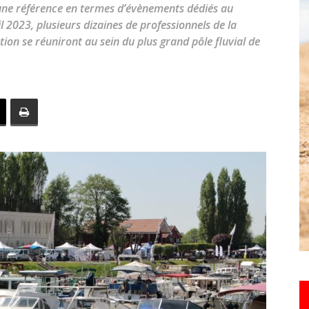
 une référence en termes d’évènements dédiés au
toute
l 2023, plusieurs dizaines de professionnels de la
ation se réuniront au sein du plus grand pôle fluvial de
l'info
locale
–