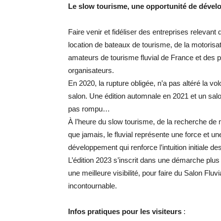
Le slow tourisme, une opportunité de déve
Faire venir et fidéliser des entreprises
relevant 
location de
bateaux de tourisme, de la motorisa
amateurs de tourisme fluvial
de
France
et
des
p
organisateurs.
En 2020, la rupture obligée, n’a pas altéré la
vol
salon. Une édition automnale en 2021 et
un sal
pas rompu…
À
l’heure
du
slow
tourisme,
de
la
recherche
de
que jamais, le fluvial représente
une
force
et
un
développement qui renforce l’intuition
initiale d
L’édition
2023
s’inscrit
dans
une
démarche plus 
une meilleure visibilité, pour faire du
Salon Fluvi
incontournable.
Infos pratiques pour les visiteurs
: