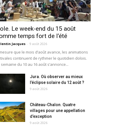
ole
ole. Le week-end du 15 août
omme temps fort de l’été
lentin Jacques
-
9 août 2026
mesure que le mois d’août avance, les animations
tivales continuent de rythmer le quotidien dolois.
 semaine du 10 au 16 août s’annonce...
Jura. Où observer au mieux
l’éclipse solaire du 12 août ?
9 août 2026
Château-Chalon. Quatre
villages pour une appellation
d’exception
9 août 2026