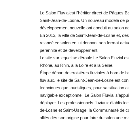
Le Salon Fluvial
est l’héritier direct
de Pâques Bo
Saint-Jean-de-Losne.
Un
nouveau
modèle de po
développement nouvelle ont conduit au
salon ac
En
2013,
la
ville
de
Saint-Jean-de-
Losne et, dè
relancé
ce
salon
en
lui
donnant
son
format
actue
pérennité
et
de
développement.
Le site sur lequel se déroule Le Salon
Fluvial
es
Rhône,
au
Rhin, à la Loire et à la Seine.
Étape départ de croisières fluviales à bord
de b
fluviaux, le site
de
Saint-Jean-de-Losne
est
con
techniques que touristiques, pour
sa situation a
navigable exceptionnel. Le Salon Fluvial
s’appu
déployer.
Les
professionnels
fluviaux
établis
loc
de-Losne et Saint-
Usage, la Communauté de
alliés dès son origine pour faire du
salon une ma