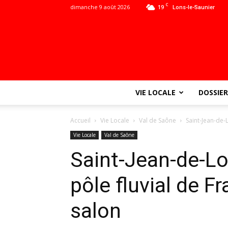
C
dimanche 9 août 2026
19
Lons-le-Saunier
VIE LOCALE
DOSSIER
Accueil
Vie Locale
Val de Saône
Saint-Jean-de-
Vie Locale
Val de Saône
Saint-Jean-de-Lo
pôle fluvial de F
salon