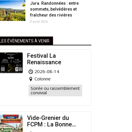
Jura. Randonnées : entre
sommets, belvédères et
fraîcheur des rivières
9 août 2026
LES ÉVÉNEMENTS À VENIR
Festival La
Renaissance
2026-08-14
Colonne
Soirée ou rassemblement
convivial
Vide-Grenier du
FCPM : La Bonne
Affaire de l’Été à