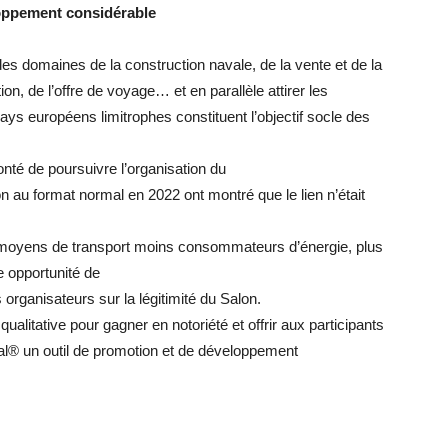
loppement considérable
des domaines de la construction
navale, de la vente et de la
tion,
de l’offre de voyage… et en parallèle
attirer les
ays
européens
limitrophes constituent l’objectif socle
des
onté de poursuivre l’organisation du
on au format normal en 2022 ont
montré que le lien n’était
moyens
de
transport
moins
consommateurs
d’énergie,
plus
e
opportunité
de
es organisateurs sur la légitimité
du Salon.
qualitative pour gagner
en notoriété et offrir aux participants
al
®
un outil de promotion et
de développement