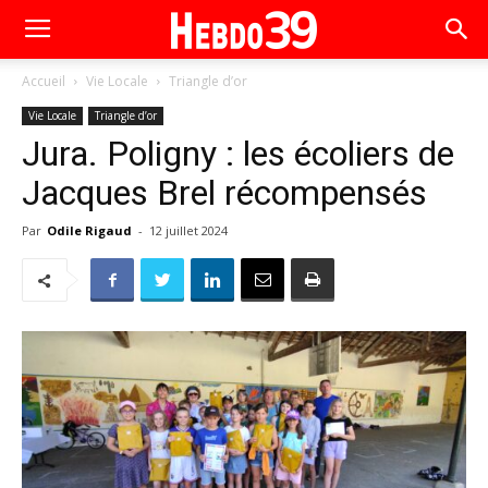
Accueil
Vie Locale
Triangle d’or
Vie Locale
Triangle d’or
Jura. Poligny : les écoliers de
Jacques Brel récompensés
Par
Odile Rigaud
-
12 juillet 2024