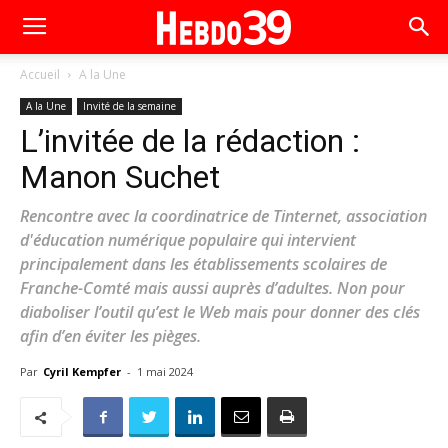
Accueil
A la Une
A la Une
Invité de la semaine
L’invitée de la rédaction :
Manon Suchet
Rencontre avec la coordinatrice de Tinternet, association
d'éducation numérique populaire qui intervient
principalement dans les établissements scolaires de
Franche-Comté mais aussi auprès d’adultes. Non pour
diaboliser l’outil qu’est le Web mais pour donner des clés
afin d’en éviter les pièges.
Par
Cyril Kempfer
-
1 mai 2024