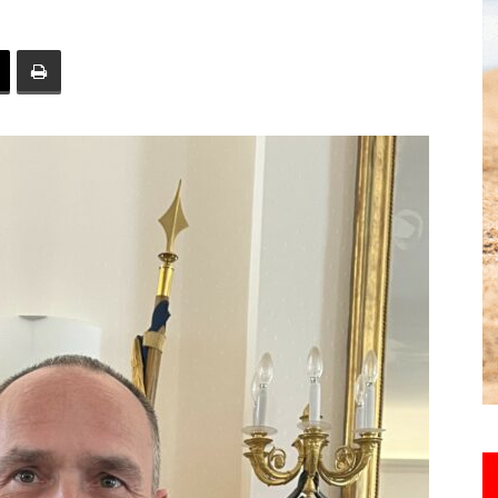
toute
l'info
locale
–