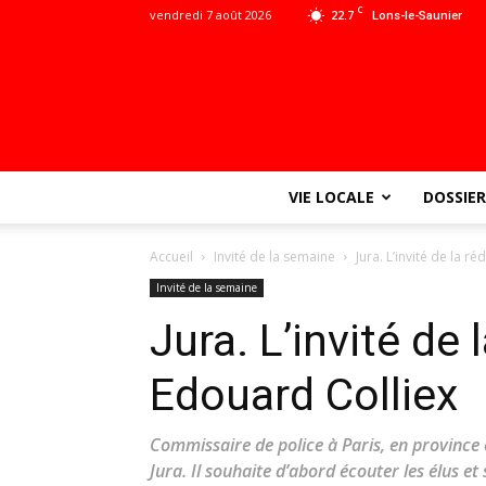
C
vendredi 7 août 2026
22.7
Lons-le-Saunier
VIE LOCALE
DOSSIER
Accueil
Invité de la semaine
Jura. L’invité de la r
Invité de la semaine
Jura. L’invité de 
Edouard Colliex
Commissaire de police à Paris, en province e
Jura. Il souhaite d’abord écouter les élus et s