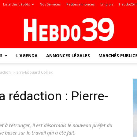
Liste des dépôts
Nos Services
Petites annonces
Emplois
Hebdo25 (
S
L’AGENDA
ANNONCES LÉGALES
MARCHÉS PUBLIC
Jura
édaction : Pierre-Edouard Colliex
la rédaction : Pierre-
:
t à l’étranger, il est désormais le nouveau préfet du
e baser sur le travail qui a été fait.