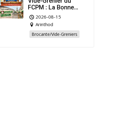
Vide-Grenier du
FCPM : La Bonne
Affaire de l’Été à
2026-08-15
Arinthod !
Arinthod
Brocante/Vide-Greniers