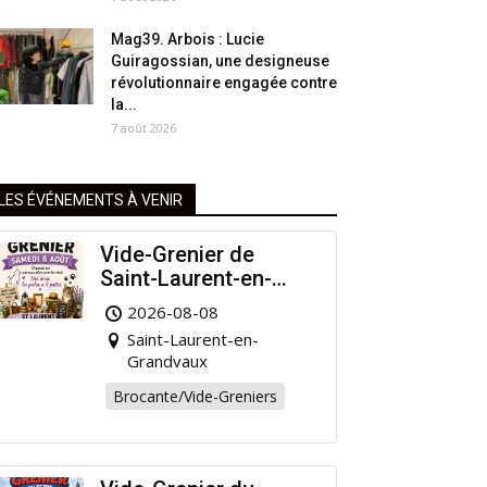
Mag39. Arbois : Lucie
Guiragossian, une designeuse
révolutionnaire engagée contre
la...
7 août 2026
LES ÉVÉNEMENTS À VENIR
Vide-Grenier de
Saint-Laurent-en-
Grandvaux : Venez
2026-08-08
chiner pour la bonne
Saint-Laurent-en-
cause !
Grandvaux
Brocante/Vide-Greniers