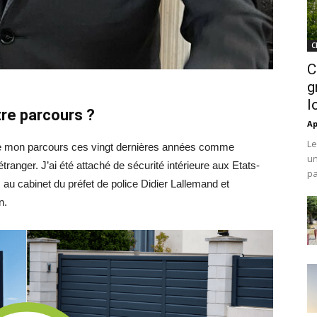
C
C
g
l
re parcours ?
Ap
Le
iel de mon parcours ces vingt dernières années comme
un
tranger. J’ai été attaché de sécurité intérieure aux Etats-
pa
 au cabinet du préfet de police Didier Lallemand et
n.