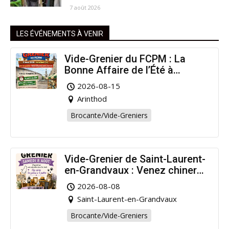
7 août 2026
LES ÉVÉNEMENTS À VENIR
Vide-Grenier du FCPM : La
Bonne Affaire de l’Été à
Arinthod !
2026-08-15
Arinthod
Brocante/Vide-Greniers
Vide-Grenier de Saint-Laurent-
en-Grandvaux : Venez chiner
pour la bonne cause !
2026-08-08
Saint-Laurent-en-Grandvaux
Brocante/Vide-Greniers