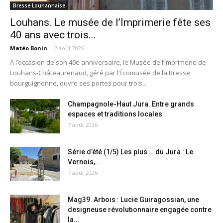
Bresse Louhannaise
Louhans. Le musée de l’Imprimerie fête ses
40 ans avec trois...
Matéo Bonin
-
7 août 2026
À l’occasion de son 40e anniversaire, le Musée de l’Imprimerie de
Louhans-Châteaurenaud, géré par l’Écomusée de la Bresse
bourguignonne, ouvre ses portes pour trois...
Champagnole-Haut Jura. Entre grands
espaces et traditions locales
7 août 2026
Série d’été (1/5) Les plus … du Jura : Le
Vernois,...
7 août 2026
Mag39. Arbois : Lucie Guiragossian, une
designeuse révolutionnaire engagée contre
la...