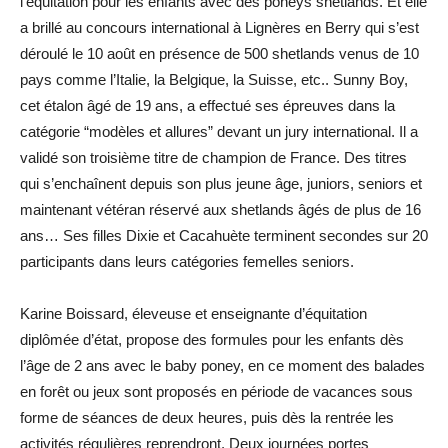
l’équitation pour les enfants avec des poneys shetlands. Et elle
a brillé au concours international à Lignères en Berry qui s’est
déroulé le 10 août en présence de 500 shetlands venus de 10
pays comme l’Italie, la Belgique, la Suisse, etc.. Sunny Boy,
cet étalon âgé de 19 ans, a effectué ses épreuves dans la
catégorie “modèles et allures” devant un jury international. Il a
validé son troisième titre de champion de France. Des titres
qui s’enchaînent depuis son plus jeune âge, juniors, seniors et
maintenant vétéran réservé aux shetlands âgés de plus de 16
ans… Ses filles Dixie et Cacahuète terminent secondes sur 20
participants dans leurs catégories femelles seniors.
Karine Boissard, éleveuse et enseignante d’équitation
diplômée d’état, propose des formules pour les enfants dès
l’âge de 2 ans avec le baby poney, en ce moment des balades
en forêt ou jeux sont proposés en période de vacances sous
forme de séances de deux heures, puis dès la rentrée les
activités régulières reprendront. Deux journées portes