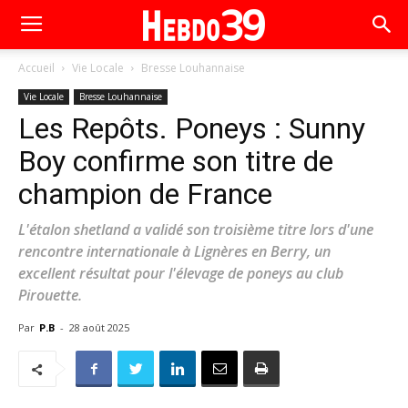
Accueil
Vie Locale
Bresse Louhannaise
Vie Locale
Bresse Louhannaise
Les Repôts. Poneys : Sunny
Boy confirme son titre de
champion de France
L'étalon shetland a validé son troisième titre lors d'une
rencontre internationale à Lignères en Berry, un
excellent résultat pour l'élevage de poneys au club
Pirouette.
Par
P.B
-
28 août 2025