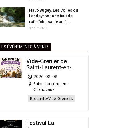
Haut-Bugey. Les Voiles du
Landeyron : une balade
rafraîchissante au fil...
8 août 2026
LES ÉVÉNEMENTS À VENIR
Vide-Grenier de
Saint-Laurent-en-
Grandvaux : Venez
2026-08-08
chiner pour la bonne
Saint-Laurent-en-
cause !
Grandvaux
Brocante/Vide-Greniers
Festival La