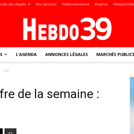
Liste des dépôts
Nos Services
Petites annonces
Emplois
Hebdo25 (Ha
S
L’AGENDA
ANNONCES LÉGALES
MARCHÉS PUBLIC
Jura
 : 500
fre de la semaine :
: