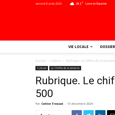
C
samedi 8 août 2026
28.2
Lons-le-Saunier
VIE LOCALE
DOSSIER
Accueil
Culture
Rubrique. Le chiffre de la semaine
Culture
Le Chiffre de la semaine
Rubrique. Le chif
500
Par
Celine Trossat
-
13 décembre 2024