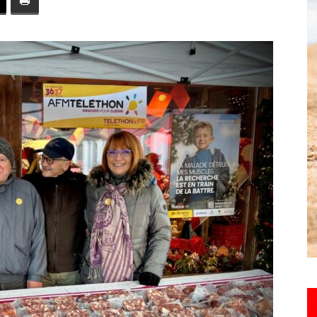
toute
l'info
locale
–