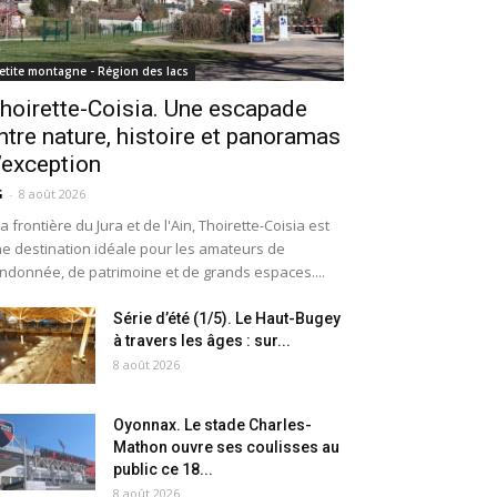
etite montagne - Région des lacs
hoirette-Coisia. Une escapade
ntre nature, histoire et panoramas
’exception
G
-
8 août 2026
la frontière du Jura et de l'Ain, Thoirette-Coisia est
e destination idéale pour les amateurs de
ndonnée, de patrimoine et de grands espaces....
Série d’été (1/5). Le Haut-Bugey
à travers les âges : sur...
8 août 2026
Oyonnax. Le stade Charles-
Mathon ouvre ses coulisses au
public ce 18...
8 août 2026