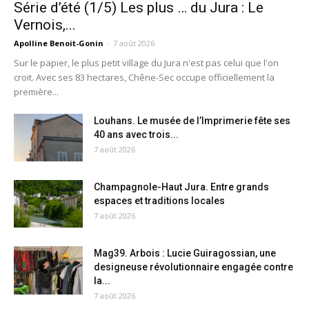
Série d’été (1/5) Les plus … du Jura : Le
Vernois,...
Apolline Benoit-Gonin
-
7 août 2026
Sur le papier, le plus petit village du Jura n'est pas celui que l'on
croit. Avec ses 83 hectares, Chêne-Sec occupe officiellement la
première...
Louhans. Le musée de l’Imprimerie fête ses
40 ans avec trois...
7 août 2026
Champagnole-Haut Jura. Entre grands
espaces et traditions locales
7 août 2026
Mag39. Arbois : Lucie Guiragossian, une
designeuse révolutionnaire engagée contre
la...
7 août 2026