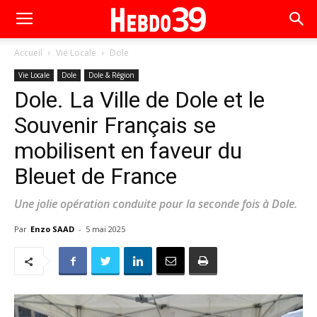
Accueil
Vie Locale
Dole
Vie Locale
Dole
Dole & Région
Dole. La Ville de Dole et le
Souvenir Français se
mobilisent en faveur du
Bleuet de France
Une jolie opération conduite pour la seconde fois à Dole.
Par
Enzo SAAD
-
5 mai 2025