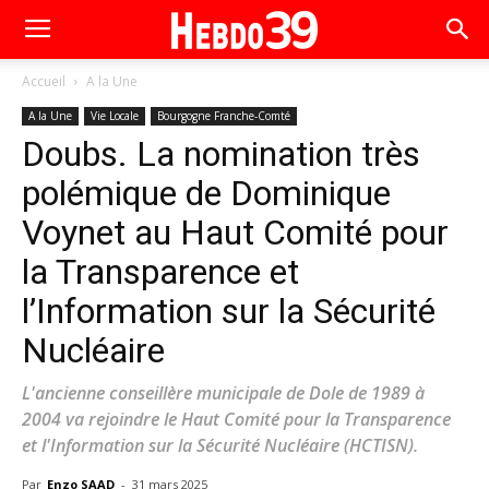
Accueil
A la Une
A la Une
Vie Locale
Bourgogne Franche-Comté
Doubs. La nomination très
polémique de Dominique
Voynet au Haut Comité pour
la Transparence et
l’Information sur la Sécurité
Nucléaire
L'ancienne conseillère municipale de Dole de 1989 à
2004 va rejoindre le Haut Comité pour la Transparence
et l'Information sur la Sécurité Nucléaire (HCTISN).
Par
Enzo SAAD
-
31 mars 2025