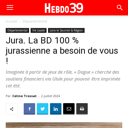
Accueil
Départemental
Départemental
Vie Locale
Lons le Saunier & Région
Jura. La BD 100 %
jurassienne a besoin de vous
!
Imaginée à partir de jeux de rôle, « Dague » cherche des
soutiens financiers via Ulule pour pouvoir être imprimée
cet été.
Par
Celine Trossat
-
2 juillet 2024