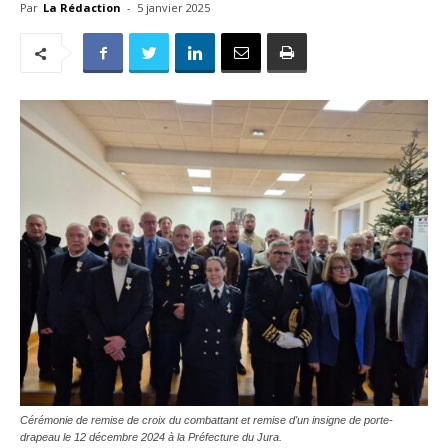
Par
La Rédaction
-
5 janvier 2025
Cérémonie de remise de croix du combattant et remise d'un insigne de porte-
drapeau le 12 décembre 2024 à la Préfecture du Jura.