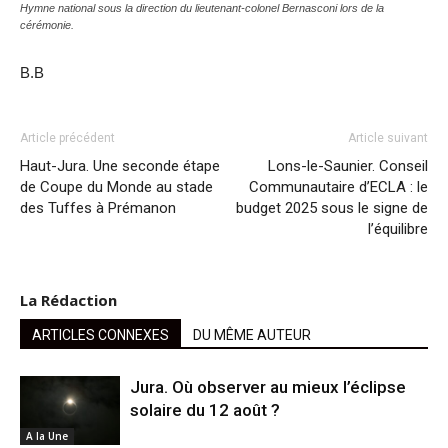
Hymne national sous la direction du lieutenant-colonel Bernasconi lors de la
cérémonie.
B.B
Article précédent
Article suivant
Haut-Jura. Une seconde étape
Lons-le-Saunier. Conseil
de Coupe du Monde au stade
Communautaire d’ECLA : le
des Tuffes à Prémanon
budget 2025 sous le signe de
l’équilibre
La Rédaction
ARTICLES CONNEXES
DU MÊME AUTEUR
Jura. Où observer au mieux l’éclipse
solaire du 12 août ?
A la Une