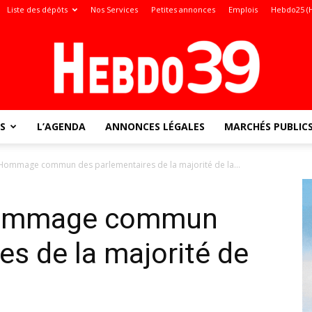
Liste des dépôts
Nos Services
Petites annonces
Emplois
Hebdo25 (
S
L’AGENDA
ANNONCES LÉGALES
MARCHÉS PUBLIC
Jura
 Hommage commun des parlementaires de la majorité de la...
 Hommage commun
:
es de la majorité de