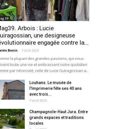
ag 39
ag39. Arbois : Lucie
uiragossian, une designeuse
évolutionnaire engagée contre la...
téo Bonin
-
7 août 2026
mme la plupart des grandes passions, qui nous
ivent toute une vie et embrassent notre quotidien
mme par nécessité, celle de Lucie Guiragossian a...
Louhans. Le musée de
l’Imprimerie fête ses 40 ans
avec trois...
7 août 2026
Champagnole-Haut Jura. Entre
grands espaces et traditions
locales