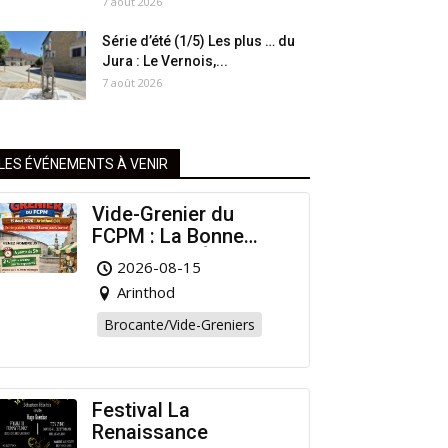
7 août 2026
Série d’été (1/5) Les plus … du
Jura : Le Vernois,...
7 août 2026
LES ÉVÉNEMENTS À VENIR
Vide-Grenier du
FCPM : La Bonne
Affaire de l’Été à
2026-08-15
Arinthod !
Arinthod
Brocante/Vide-Greniers
Festival La
Renaissance