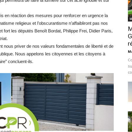
ui permettra de faire la lumière sur cet acte ignoble et sur
is en réaction des mesures pour renforcer en urgence la
M
atisme religieux et l’obscurantisme n’affaibliront pas nos
M
t fort les députés Benoît Bordat, Philippe Frei, Didier Paris,
G
riat.
r
t nous priver de nos valeurs fondamentales de liberté et de
Ma
épublique. Nous appelons les citoyennes et les citoyens à
Co
ire” concluent-ils.
su
co