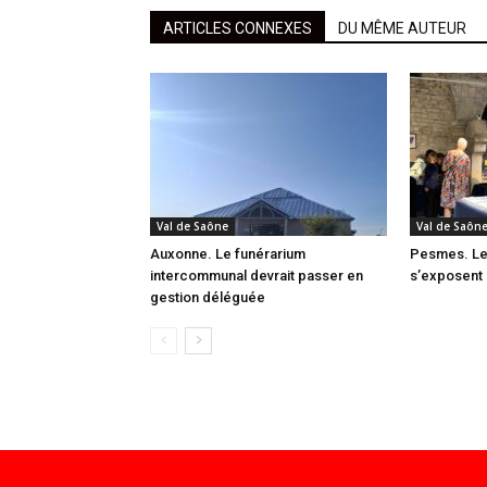
ARTICLES CONNEXES
DU MÊME AUTEUR
Val de Saône
Val de Saôn
Auxonne. Le funérarium
Pesmes. Les
intercommunal devrait passer en
s’exposent 
gestion déléguée