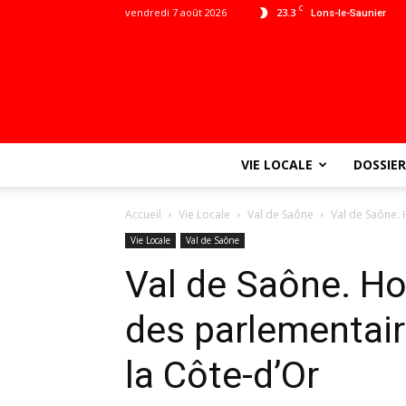
C
vendredi 7 août 2026
23.3
Lons-le-Saunier
VIE LOCALE
DOSSIER
Accueil
Vie Locale
Val de Saône
Val de Saône.
Vie Locale
Val de Saône
Val de Saône.
des parlementair
la Côte-d’Or