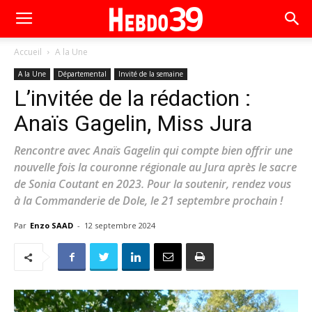
Accueil
A la Une
A la Une
Départemental
Invité de la semaine
L’invitée de la rédaction :
Anaïs Gagelin, Miss Jura
Rencontre avec Anaïs Gagelin qui compte bien offrir une
nouvelle fois la couronne régionale au Jura après le sacre
de Sonia Coutant en 2023. Pour la soutenir, rendez vous
à la Commanderie de Dole, le 21 septembre prochain !
Par
Enzo SAAD
-
12 septembre 2024