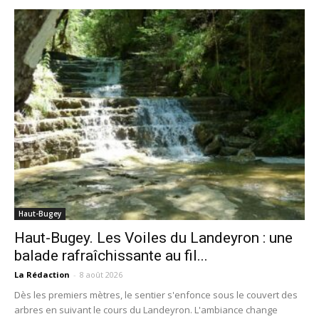
Haut-Bugey
Haut-Bugey. Les Voiles du Landeyron : une
balade rafraîchissante au fil...
La Rédaction
-
8 août 2026
Dès les premiers mètres, le sentier s'enfonce sous le couvert des
arbres en suivant le cours du Landeyron. L'ambiance change