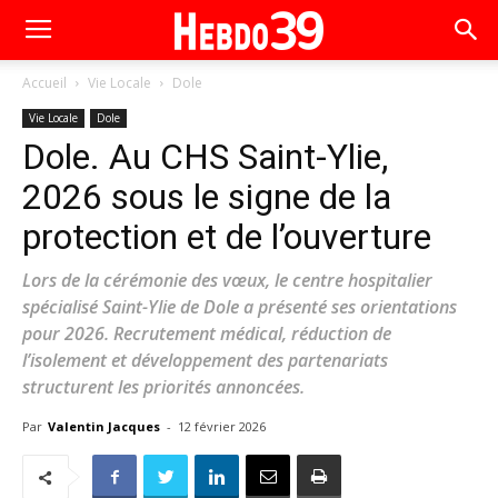
Accueil
Vie Locale
Dole
Vie Locale
Dole
Dole. Au CHS Saint-Ylie,
2026 sous le signe de la
protection et de l’ouverture
Lors de la cérémonie des vœux, le centre hospitalier
spécialisé Saint-Ylie de Dole a présenté ses orientations
pour 2026. Recrutement médical, réduction de
l’isolement et développement des partenariats
structurent les priorités annoncées.
Par
Valentin Jacques
-
12 février 2026