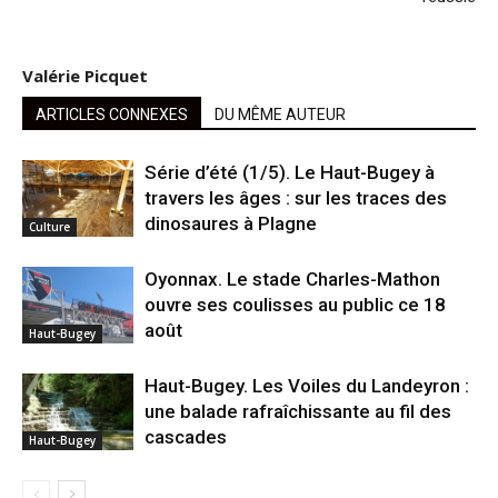
Valérie Picquet
ARTICLES CONNEXES
DU MÊME AUTEUR
Série d’été (1/5). Le Haut-Bugey à
travers les âges : sur les traces des
dinosaures à Plagne
Culture
Oyonnax. Le stade Charles-Mathon
ouvre ses coulisses au public ce 18
août
Haut-Bugey
Haut-Bugey. Les Voiles du Landeyron :
une balade rafraîchissante au fil des
cascades
Haut-Bugey