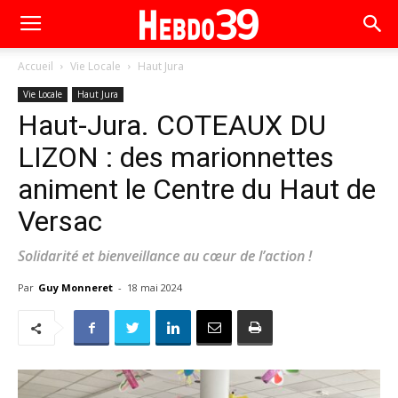
Accueil
Vie Locale
Haut Jura
Vie Locale
Haut Jura
Haut-Jura. COTEAUX DU
LIZON : des marionnettes
animent le Centre du Haut de
Versac
Solidarité et bienveillance au cœur de l’action !
Par
Guy Monneret
-
18 mai 2024