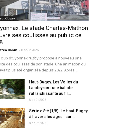
aut-Bugey
yonnax. Le stade Charles-Mathon
uvre ses coulisses au public ce
8...
téo Bonin
-
8 août 2026
 club d’Oyonnax rugby propose à nouveau une
site des coulisses de son stade, une animation qui
avait plus été organisée depuis 2022. Après...
Haut-Bugey. Les Voiles du
Landeyron : une balade
rafraîchissante au fil...
8 août 2026
Série d’été (1/5). Le Haut-Bugey
à travers les âges : sur...
8 août 2026