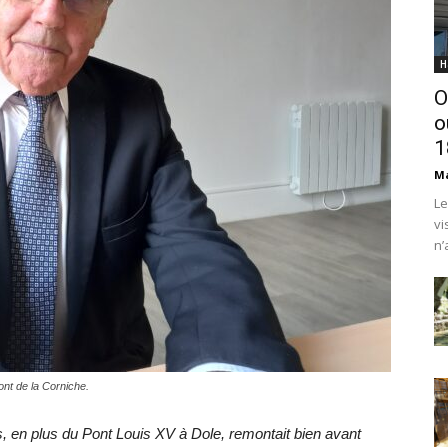
H
O
o
1
Ma
Le
vi
n’
ont de la Corniche.
s, en plus du Pont Louis XV à Dole, remontait bien avant