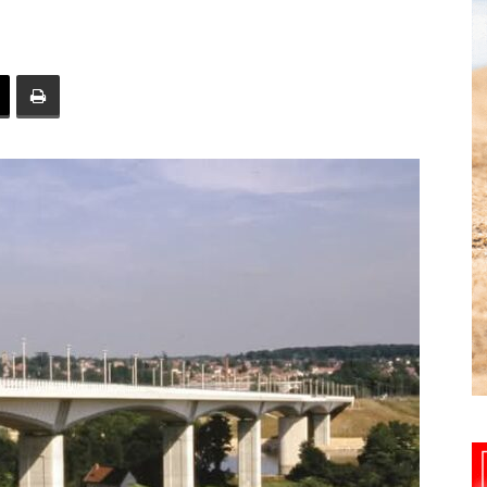
toute
l'info
locale
–