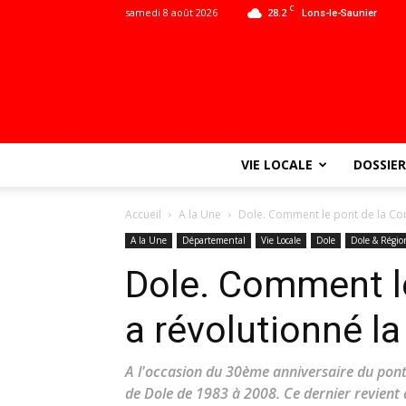
C
samedi 8 août 2026
28.2
Lons-le-Saunier
VIE LOCALE
DOSSIER
Accueil
A la Une
Dole. Comment le pont de la Corn
A la Une
Départemental
Vie Locale
Dole
Dole & Régio
Dole. Comment le
a révolutionné la
A l'occasion du 30ème anniversaire du pont
de Dole de 1983 à 2008. Ce dernier revient a