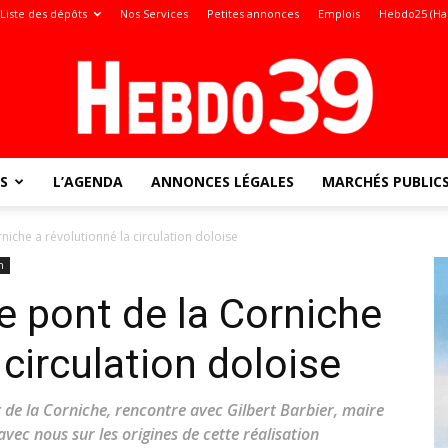
Liste des dépôts
Nos Services
Petites annonces
Emplois
Hebdo25 (Ha
S
L’AGENDA
ANNONCES LÉGALES
MARCHÉS PUBLIC
Jura
iche a révolutionné la circulation doloise
n
 pont de la Corniche
:
 circulation doloise
 de la Corniche, rencontre avec Gilbert Barbier, maire
vec nous sur les origines de cette réalisation