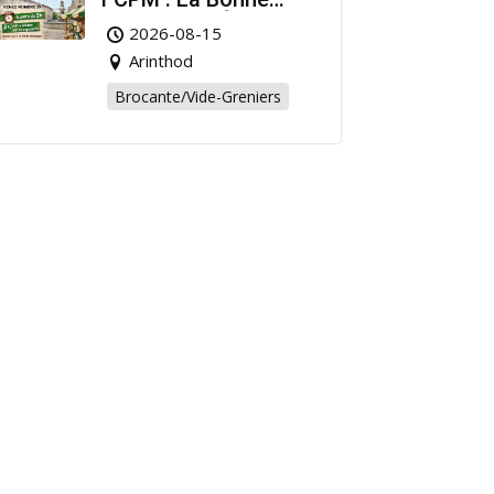
Affaire de l’Été à
2026-08-15
Arinthod !
Arinthod
Brocante/Vide-Greniers