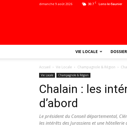
C
dimanche 9 août 2026
30.7
Lons-le-Saunier
VIE LOCALE
DOSSIER
Accueil
Vie Locale
Champagnole & Région
Chal
Vie Locale
Champagnole & Région
Chalain : les int
d’abord
Le président du Conseil départemental, Cl
les intérêts des Jurassiens et une hôtellerie 