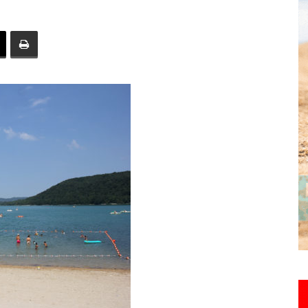
toute
l'info
locale
–