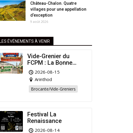
Château-Chalon. Quatre
villages pour une appellation
d’exception
9 août 2026
LES ÉVÉNEMENTS À VENIR
Vide-Grenier du
FCPM : La Bonne
Affaire de l’Été à
2026-08-15
Arinthod !
Arinthod
Brocante/Vide-Greniers
Festival La
Renaissance
2026-08-14