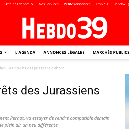
Liste des dépôts
Nos Services
Petites annonces
Emplois
Hebdo25 
S
L’AGENDA
ANNONCES LÉGALES
MARCHÉS PUBLIC
Jura
ain : les intérêts des Jurassiens d’abord
érêts des Jurassiens
:
ément Pernot, va essayer de rendre compatible demain
de plein air un peu différente.