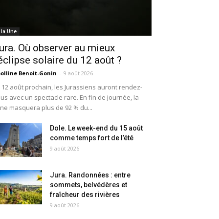
 la Une
ura. Où observer au mieux
’éclipse solaire du 12 août ?
olline Benoit-Gonin
-
9 août 2026
 12 août prochain, les Jurassiens auront rendez-
us avec un spectacle rare. En fin de journée, la
ne masquera plus de 92 % du...
Dole. Le week-end du 15 août
comme temps fort de l’été
9 août 2026
Jura. Randonnées : entre
sommets, belvédères et
fraîcheur des rivières
9 août 2026