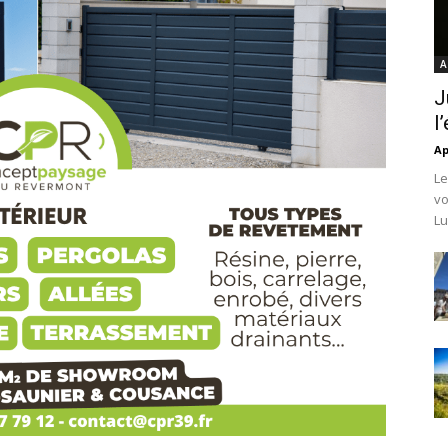
A
J
l
Ap
Le
vo
Lu