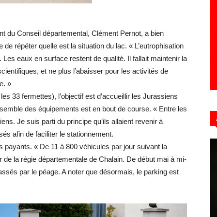
ent du Conseil départemental, Clément Pernot, a bien
Hebdo39
 de répéter quelle est la situation du lac. « L’eutrophisation
. Les eaux en surface restent de qualité. Il fallait maintenir la
entifiques, et ne plus l’abaisser pour les activités de
e. »
 les 33 fermettes), l’objectif est d’accueillir les Jurassiens
ensemble des équipements est en bout de course. « Entre les
iens. Je suis parti du principe qu’ils allaient revenir à
s afin de faciliter le stationnement.
s payants. « De 11 à 800 véhicules par jour suivant la
r de la régie départementale de Chalain. De début mai à mi-
ssés par le péage. A noter que désormais, le parking est