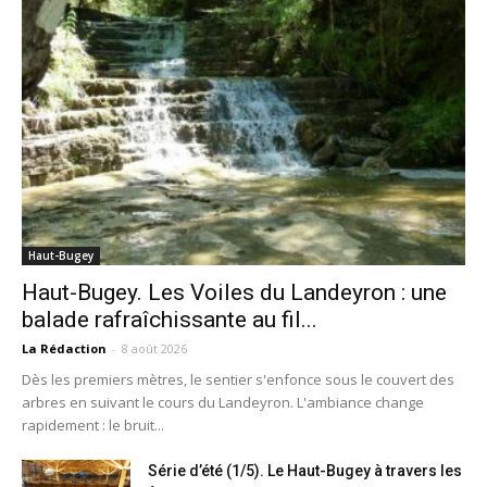
Haut-Bugey
Haut-Bugey. Les Voiles du Landeyron : une
balade rafraîchissante au fil...
La Rédaction
-
8 août 2026
Dès les premiers mètres, le sentier s'enfonce sous le couvert des
arbres en suivant le cours du Landeyron. L'ambiance change
rapidement : le bruit...
Série d’été (1/5). Le Haut-Bugey à travers les