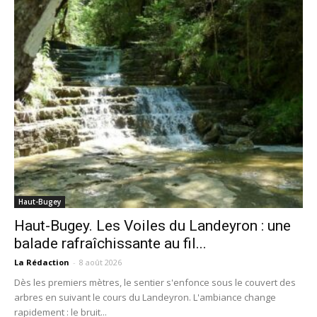
Haut-Bugey
Haut-Bugey. Les Voiles du Landeyron : une
balade rafraîchissante au fil...
La Rédaction
-
8 août 2026
Dès les premiers mètres, le sentier s'enfonce sous le couvert des
arbres en suivant le cours du Landeyron. L'ambiance change
rapidement : le bruit...