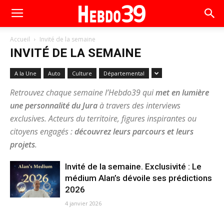
Accueil
Invité de la semaine
INVITÉ DE LA SEMAINE
A la Une
Auto
Culture
Départemental
Retrouvez chaque semaine l’Hebdo39 qui
met en lumière
une personnalité du Jura
à travers des interviews
exclusives. Acteurs du territoire, figures inspirantes ou
citoyens engagés :
découvrez leurs parcours et leurs
projets
.
Invité de la semaine. Exclusivité : Le
médium Alan’s dévoile ses prédictions
2026
4 janvier 2026