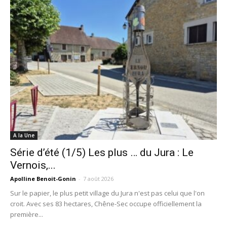
A la Une
Série d’été (1/5) Les plus … du Jura : Le
Vernois,...
Apolline Benoit-Gonin
-
7 août 2026
Sur le papier, le plus petit village du Jura n'est pas celui que l'on
croit. Avec ses 83 hectares, Chêne-Sec occupe officiellement la
première...