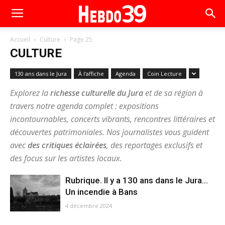
Accueil
Culture
Page 25
CULTURE
130 ans dans le Jura
À l'affiche
Agenda
Coin Lecture
Explorez la
richesse culturelle du Jura
et de sa région à
travers notre agenda complet : expositions
incontournables, concerts vibrants, rencontres littéraires et
découvertes patrimoniales. Nos journalistes vous guident
avec
des critiques éclairées
, des reportages exclusifs et
des focus sur les artistes locaux.
Rubrique. Il y a 130 ans dans le Jura…
Un incendie à Bans
4 décembre 2024