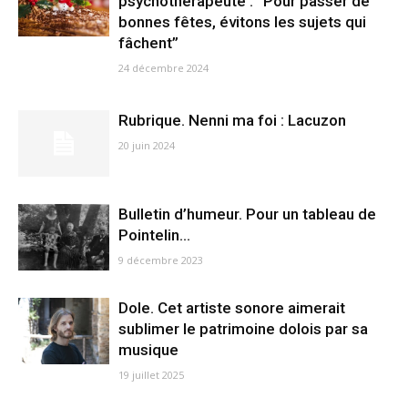
psychothérapeute : “Pour passer de
bonnes fêtes, évitons les sujets qui
fâchent”
24 décembre 2024
Rubrique. Nenni ma foi : Lacuzon
20 juin 2024
Bulletin d’humeur. Pour un tableau de
Pointelin…
9 décembre 2023
Dole. Cet artiste sonore aimerait
sublimer le patrimoine dolois par sa
musique
19 juillet 2025