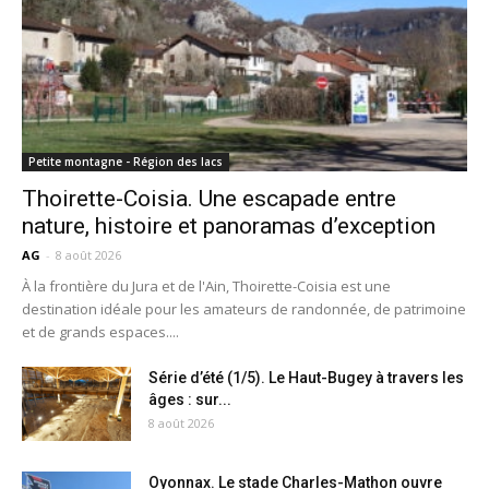
Petite montagne - Région des lacs
Thoirette-Coisia. Une escapade entre
nature, histoire et panoramas d’exception
AG
-
8 août 2026
À la frontière du Jura et de l'Ain, Thoirette-Coisia est une
destination idéale pour les amateurs de randonnée, de patrimoine
et de grands espaces....
Série d’été (1/5). Le Haut-Bugey à travers les
âges : sur...
8 août 2026
Oyonnax. Le stade Charles-Mathon ouvre