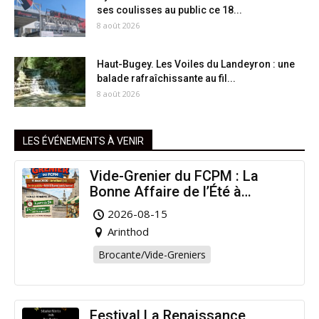
ses coulisses au public ce 18...
8 août 2026
Haut-Bugey. Les Voiles du Landeyron : une
balade rafraîchissante au fil...
8 août 2026
LES ÉVÉNEMENTS À VENIR
Vide-Grenier du FCPM : La
Bonne Affaire de l’Été à
Arinthod !
2026-08-15
Arinthod
Brocante/Vide-Greniers
Festival La Renaissance