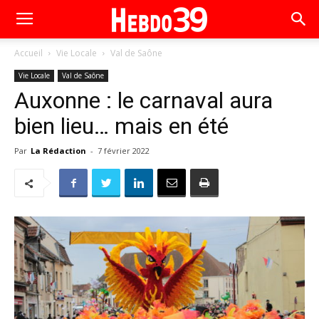
Accueil
Vie Locale
Val de Saône
Vie Locale
Val de Saône
Auxonne : le carnaval aura
bien lieu… mais en été
Par
La Rédaction
-
7 février 2022