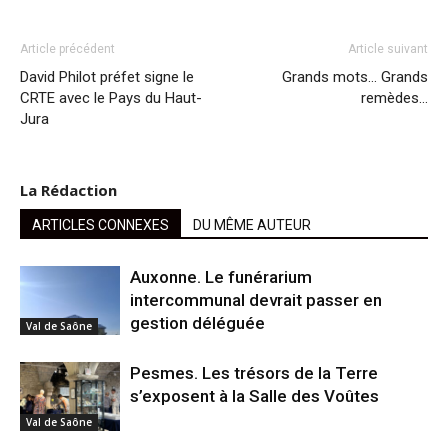
Article précédent
Article suivant
David Philot préfet signe le
Grands mots… Grands
CRTE avec le Pays du Haut-
remèdes…
Jura
La Rédaction
ARTICLES CONNEXES
DU MÊME AUTEUR
Auxonne. Le funérarium
intercommunal devrait passer en
gestion déléguée
Val de Saône
Pesmes. Les trésors de la Terre
s’exposent à la Salle des Voûtes
Val de Saône