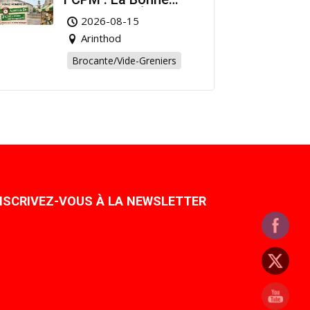
Affaire de l’Été à
2026-08-15
Arinthod !
Arinthod
Brocante/Vide-Greniers