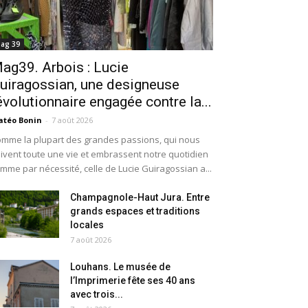
ag 39
ag39. Arbois : Lucie
uiragossian, une designeuse
évolutionnaire engagée contre la...
téo Bonin
-
7 août 2026
mme la plupart des grandes passions, qui nous
ivent toute une vie et embrassent notre quotidien
mme par nécessité, celle de Lucie Guiragossian a...
Champagnole-Haut Jura. Entre
grands espaces et traditions
locales
7 août 2026
Louhans. Le musée de
l’Imprimerie fête ses 40 ans
avec trois...