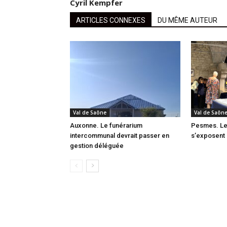
Cyril Kempfer
ARTICLES CONNEXES
DU MÊME AUTEUR
Val de Saône
Val de Saôn
Auxonne. Le funérarium
Pesmes. Les
intercommunal devrait passer en
s’exposent 
gestion déléguée