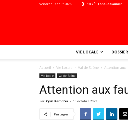
C
vendredi 7 août 2026
18.7
Lons-le-Saunier
VIE LOCALE
DOSSIER
Accueil
Vie Locale
Val de Saône
Attention aux 
Vie Locale
Val de Saône
Attention aux fa
Par
Cyril Kempfer
-
15 octobre 2022
Partager