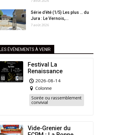
7 août 2026
Série d’été (1/5) Les plus … du
Jura : Le Vernois,...
7 août 2026
LES ÉVÉNEMENTS À VENIR
Festival La
Renaissance
2026-08-14
Colonne
Soirée ou rassemblement
convivial
Vide-Grenier du
FCPM : La Bonne