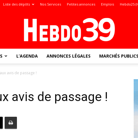
Liste des dépôts
Nos Services
Petites annonces
Emplois
Hebdo25 (
S
L’AGENDA
ANNONCES LÉGALES
MARCHÉS PUBLIC
Jura
faux avis de passage !
ux avis de passage !
: