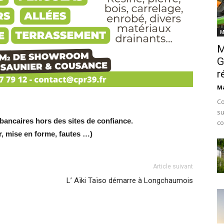
M
M
G
r
Ma
Co
su
ancaires hors des sites de confiance.
co
r, mise en forme, fautes …)
Article suivant
L’ Aïki Taïso démarre à Longchaumois