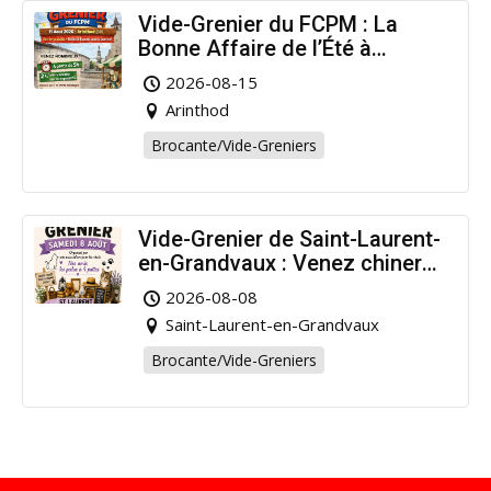
Vide-Grenier du FCPM : La
Bonne Affaire de l’Été à
Arinthod !
2026-08-15
Arinthod
Brocante/Vide-Greniers
Vide-Grenier de Saint-Laurent-
en-Grandvaux : Venez chiner
pour la bonne cause !
2026-08-08
Saint-Laurent-en-Grandvaux
Brocante/Vide-Greniers