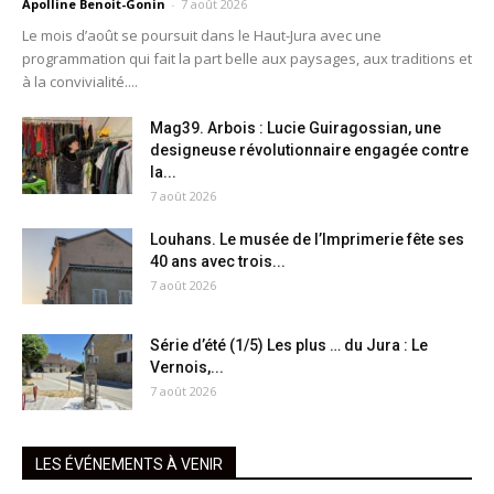
Apolline Benoit-Gonin
-
7 août 2026
Le mois d’août se poursuit dans le Haut-Jura avec une
programmation qui fait la part belle aux paysages, aux traditions et
à la convivialité....
Mag39. Arbois : Lucie Guiragossian, une
designeuse révolutionnaire engagée contre
la...
7 août 2026
Louhans. Le musée de l’Imprimerie fête ses
40 ans avec trois...
7 août 2026
Série d’été (1/5) Les plus … du Jura : Le
Vernois,...
7 août 2026
LES ÉVÉNEMENTS À VENIR