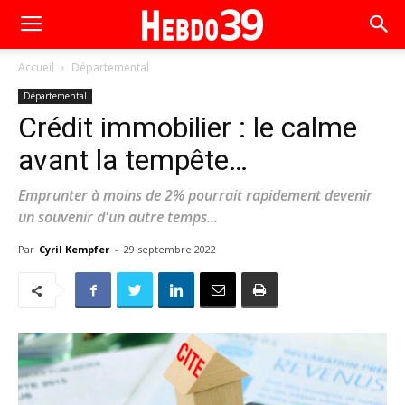
Accueil
Départemental
Départemental
Crédit immobilier : le calme
avant la tempête…
Emprunter à moins de 2% pourrait rapidement devenir
un souvenir d'un autre temps...
Par
Cyril Kempfer
-
29 septembre 2022