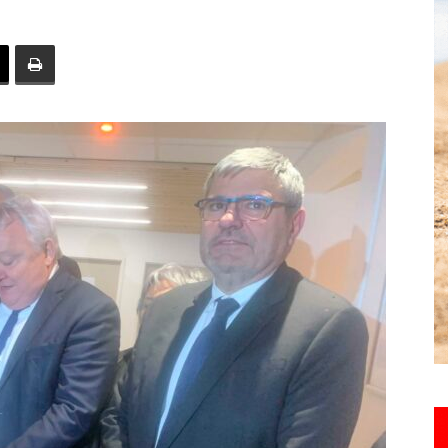
toute
l'info
locale
–