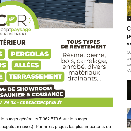
B
C
p
Ap
Qu
pe
ce
s'
le budget général et 7 362 573 € sur le budget
s budgets annexes). Parmi les projets les plus importants du