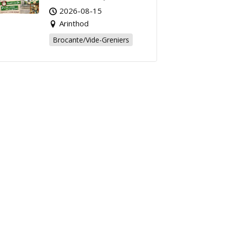
Affaire de l’Été à
2026-08-15
Arinthod !
Arinthod
Brocante/Vide-Greniers