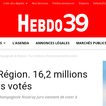
Liste des dépôts
Nos Services
Petites annonces
Emplois
Hebdo25 
S
L’AGENDA
ANNONCES LÉGALES
MARCHÉS PUBLIC
Jura
mpagnole & Région. 16,2 millions d’investissements votés
égion. 16,2 millions
:
s votés
hampagnole Nozeroy Jura viennent de voter à