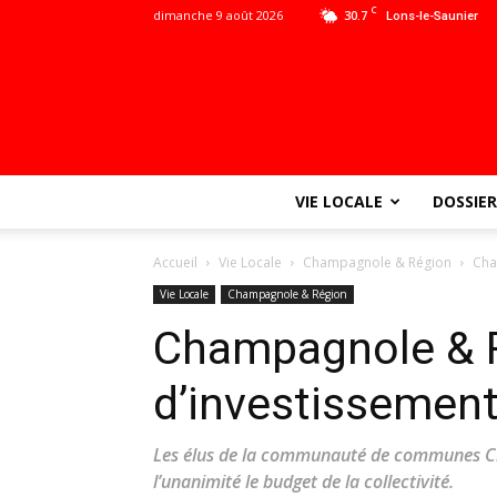
C
dimanche 9 août 2026
30.7
Lons-le-Saunier
VIE LOCALE
DOSSIER
Accueil
Vie Locale
Champagnole & Région
Cha
Vie Locale
Champagnole & Région
Champagnole & R
d’investissement
Les élus de la communauté de communes C
l’unanimité le budget de la collectivité.