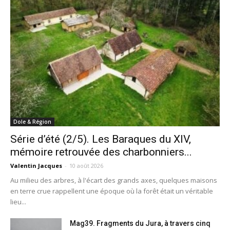
Dole & Région
Série d’été (2/5). Les Baraques du XIV,
mémoire retrouvée des charbonniers...
Valentin Jacques
-
10 août 2026
Au milieu des arbres, à l'écart des grands axes, quelques maisons
en terre crue rappellent une époque où la forêt était un véritable
lieu...
Mag39. Fragments du Jura, à travers cinq