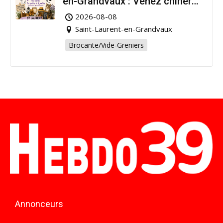
en-Grandvaux : Venez chiner
pour la bonne cause !
2026-08-08
Saint-Laurent-en-Grandvaux
Brocante/Vide-Greniers