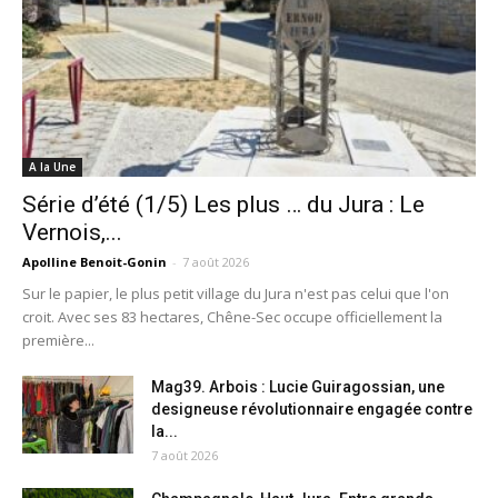
A la Une
Série d’été (1/5) Les plus … du Jura : Le
Vernois,...
Apolline Benoit-Gonin
-
7 août 2026
Sur le papier, le plus petit village du Jura n'est pas celui que l'on
croit. Avec ses 83 hectares, Chêne-Sec occupe officiellement la
première...
Mag39. Arbois : Lucie Guiragossian, une
designeuse révolutionnaire engagée contre
la...
7 août 2026