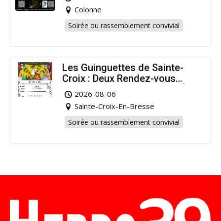
Colonne
Soirée ou rassemblement convivial
Les Guinguettes de Sainte-
Croix : Deux Rendez-vous
Dansants pour Prolonger l’Été
2026-08-06
!
Sainte-Croix-En-Bresse
Soirée ou rassemblement convivial