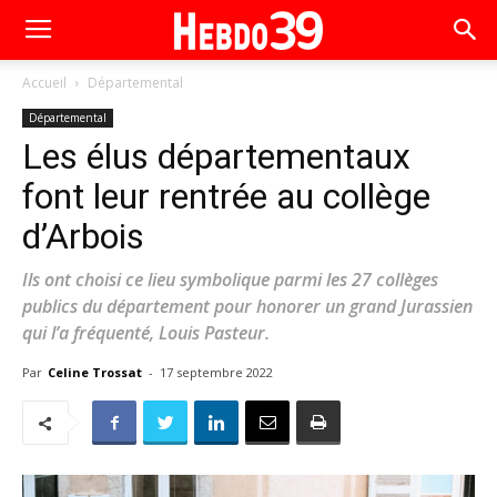
Accueil
Départemental
Départemental
Les élus départementaux
font leur rentrée au collège
d’Arbois
Ils ont choisi ce lieu symbolique parmi les 27 collèges
publics du département pour honorer un grand Jurassien
qui l’a fréquenté, Louis Pasteur.
Par
Celine Trossat
-
17 septembre 2022