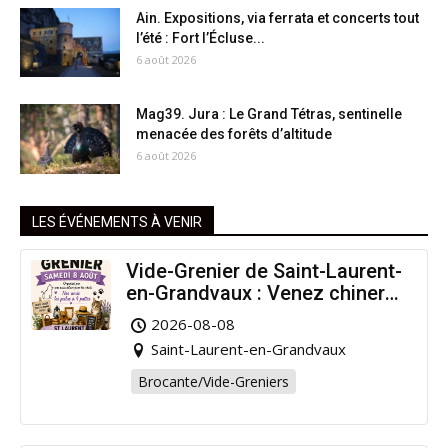
Ain. Expositions, via ferrata et concerts tout
l’été : Fort l’Écluse...
6 août 2026
Mag39. Jura : Le Grand Tétras, sentinelle
menacée des forêts d’altitude
6 août 2026
LES ÉVÉNEMENTS À VENIR
Vide-Grenier de Saint-Laurent-
en-Grandvaux : Venez chiner
pour la bonne cause !
2026-08-08
Saint-Laurent-en-Grandvaux
Brocante/Vide-Greniers