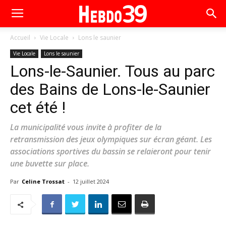
Accueil
Vie Locale
Lons le saunier
Vie Locale
Lons le saunier
Lons-le-Saunier. Tous au parc
des Bains de Lons-le-Saunier
cet été !
La municipalité vous invite à profiter de la
retransmission des jeux olympiques sur écran géant. Les
associations sportives du bassin se relaieront pour tenir
une buvette sur place.
Par
Celine Trossat
-
12 juillet 2024