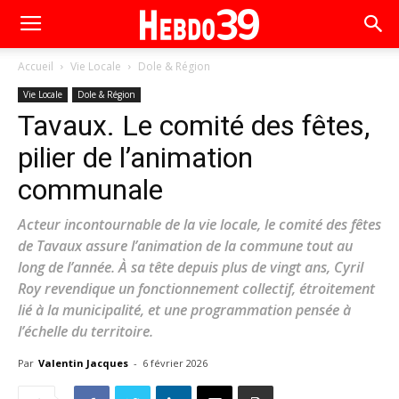
Accueil
Vie Locale
Dole & Région
Vie Locale
Dole & Région
Tavaux. Le comité des fêtes,
pilier de l’animation
communale
Acteur incontournable de la vie locale, le comité des fêtes
de Tavaux assure l’animation de la commune tout au
long de l’année. À sa tête depuis plus de vingt ans, Cyril
Roy revendique un fonctionnement collectif, étroitement
lié à la municipalité, et une programmation pensée à
l’échelle du territoire.
Par
Valentin Jacques
-
6 février 2026