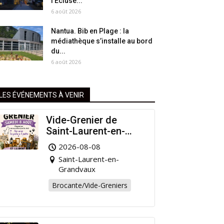
l’Écluse...
6 août 2026
Nantua. Bib en Plage : la
médiathèque s’installe au bord
du...
6 août 2026
LES ÉVÉNEMENTS À VENIR
Vide-Grenier de
Saint-Laurent-en-
Grandvaux : Venez
2026-08-08
chiner pour la bonne
Saint-Laurent-en-
cause !
Grandvaux
Brocante/Vide-Greniers