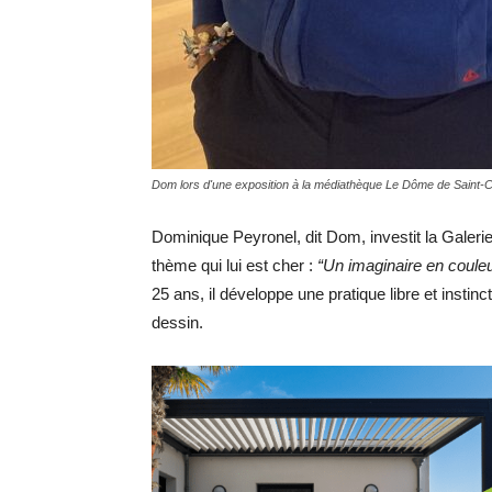
Dom lors d'une exposition à la médiathèque Le Dôme de Saint-C
Dominique Peyronel, dit Dom, investit la Galeri
thème qui lui est cher :
“Un imaginaire en coule
25 ans, il développe une pratique libre et instinc
dessin.