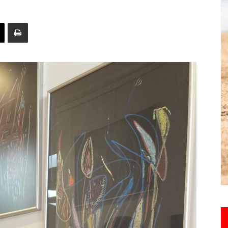
toute
l'info
locale
–