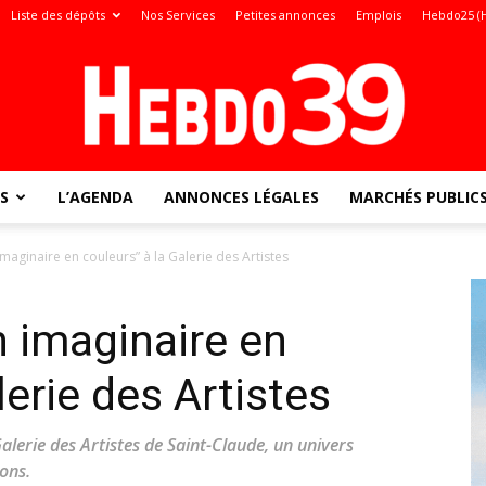
Liste des dépôts
Nos Services
Petites annonces
Emplois
Hebdo25 (
S
L’AGENDA
ANNONCES LÉGALES
MARCHÉS PUBLIC
Jura
imaginaire en couleurs” à la Galerie des Artistes
n imaginaire en
:
lerie des Artistes
alerie des Artistes de Saint-Claude, un univers
ions.