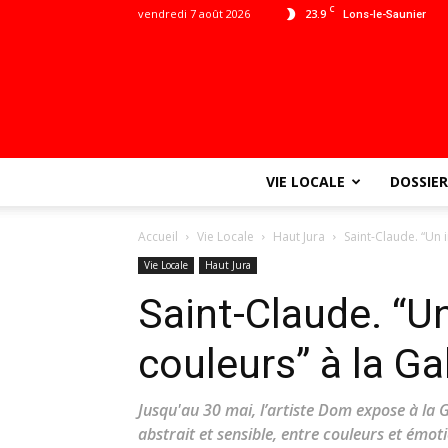
C
vendredi 7 août 2026
23.9
Lons-le-Saunier
VIE LOCALE
DOSSIER
Accueil
Vie Locale
Haut Jura
Saint-Claude. “Un 
Vie Locale
Haut Jura
Saint-Claude. “U
couleurs” à la Ga
Jusqu'au 30 mai, l’artiste Dom expose à la G
abstrait et sensible, entre couleurs et émot