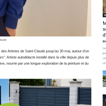
M
M
s
d
laude.
El
Le
e des Artistes de Saint-Claude jusqu’au 30 mai, autour d’un
Ju
urs”
. Artiste autodidacte installé dans la ville depuis plus de
Le
un
tive, nourrie par une longue exploration de la peinture et du