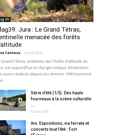
ag 39
ag39. Jura : Le Grand Tétras,
entinelle menacée des forêts
’altitude
isa Cantaux
-
6 août 2026
 Grand Tétras, emblème des forêts d’altitude du
ra, est aujourd’hui en danger critique d’extinction.
s suivis réalisés depuis les années 1990 montrent
e...
Série d’été (1/5). Des hauts
fourneaux à la scène culturelle
:...
6 août 2026
Ain. Expositions, via ferrata et
concerts tout l’été : Fort