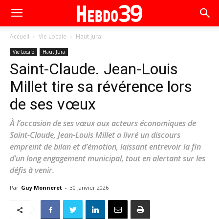
Accueil
Vie Locale
Haut Jura
Vie Locale
Haut Jura
Saint-Claude. Jean-Louis
Millet tire sa révérence lors
de ses vœux
À l’occasion de ses vœux aux acteurs économiques de
Saint-Claude, Jean-Louis Millet a livré un discours
empreint de bilan et d’émotion, laissant entrevoir la fin
d’un long engagement municipal, tout en alertant sur les
défis à venir.
Par
Guy Monneret
-
30 janvier 2026