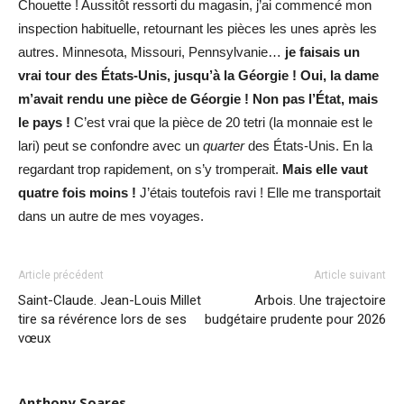
Chouette ! Aussitôt ressorti du magasin, j’ai commencé mon
inspection habituelle, retournant les pièces les unes après les
autres. Minnesota, Missouri, Pennsylvanie…
je faisais un
vrai tour des États-Unis, jusqu’à la Géorgie ! Oui, la dame
m’avait rendu une pièce de Géorgie ! Non pas l’État, mais
le pays !
C’est vrai que la pièce de 20 tetri (la monnaie est le
lari) peut se confondre avec un
quarter
des États-Unis. En la
regardant trop rapidement, on s’y tromperait.
Mais elle vaut
quatre fois moins !
J’étais toutefois ravi ! Elle me transportait
dans un autre de mes voyages.
Article précédent
Article suivant
Saint-Claude. Jean-Louis Millet
Arbois. Une trajectoire
tire sa révérence lors de ses
budgétaire prudente pour 2026
vœux
Anthony Soares