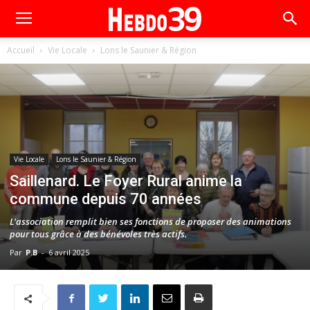
Accueil
Vie Locale
Lons le Saunier & Région
Vie Locale
Lons le Saunier & Région
Saillenard. Le Foyer Rural anime la
commune depuis 70 années
L'association remplit bien ses fonctions de proposer des animations
pour tous grâce à des bénévoles très actifs.
Par
P.B
-
6 avril 2025