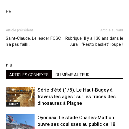
PB
Article précédent
Article suivant
Saint-Claude. Le leader FCSC
Rubrique. Il y a 130 ans dans le
n’a pas failli…
Jura… “Resto basket” loupé !
P.B
ARTICLES CONNEXES
DU MÊME AUTEUR
Série d’été (1/5). Le Haut-Bugey à
travers les âges : sur les traces des
dinosaures à Plagne
Culture
Oyonnax. Le stade Charles-Mathon
ouvre ses coulisses au public ce 18