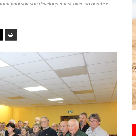
ciation poursuit son développement avec un nombre
toute
l'info
locale
–