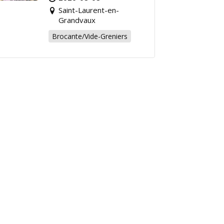
chiner pour la bonne
Saint-Laurent-en-
cause !
Grandvaux
Brocante/Vide-Greniers