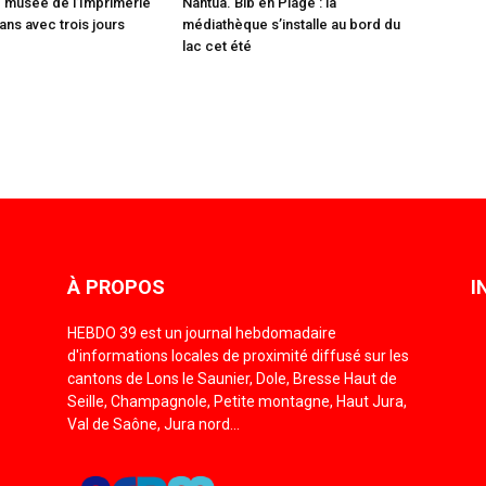
 musée de l’Imprimerie
Nantua. Bib en Plage : la
ans avec trois jours
médiathèque s’installe au bord du
lac cet été