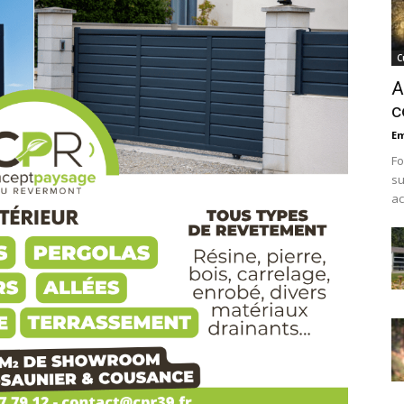
C
A
c
Em
Fo
su
ac