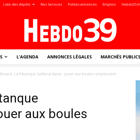
Liste des dépôts
Nos Services
Petites annonces
Emplois
Hebdo25 (
S
L’AGENDA
ANNONCES LÉGALES
MARCHÉS PUBLIC
Jura
illenard. La Pétanque Saillenardaise : jouer aux boules simplement
étanque
:
jouer aux boules