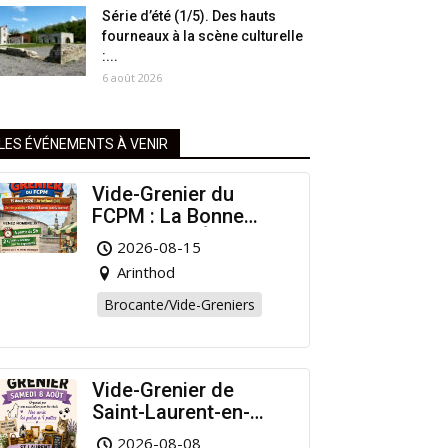
Série d’été (1/5). Des hauts
fourneaux à la scène culturelle
:...
6 août 2026
LES ÉVÉNEMENTS À VENIR
Vide-Grenier du
FCPM : La Bonne
Affaire de l’Été à
2026-08-15
Arinthod !
Arinthod
Brocante/Vide-Greniers
Vide-Grenier de
Saint-Laurent-en-
Grandvaux : Venez
2026-08-08