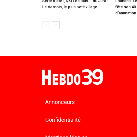
Série d’été (1/5) Les plus … du Jura :
Louhans. Le
Le Vernois, le plus petit village
fête ses 40 
d’animation