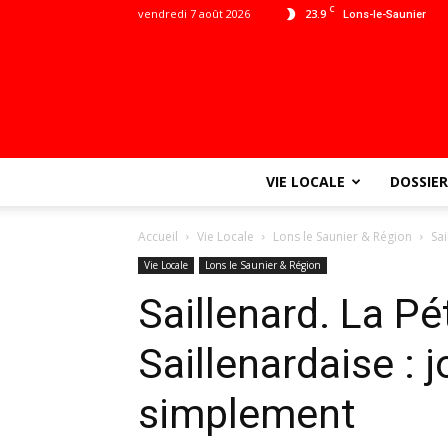
C
vendredi 7 août 2026
23.9
Lons-le-Saunier
VIE LOCALE
DOSSIER
Accueil
Vie Locale
Lons le Saunier & Région
Sa
Vie Locale
Lons le Saunier & Région
Saillenard. La P
Saillenardaise : 
simplement