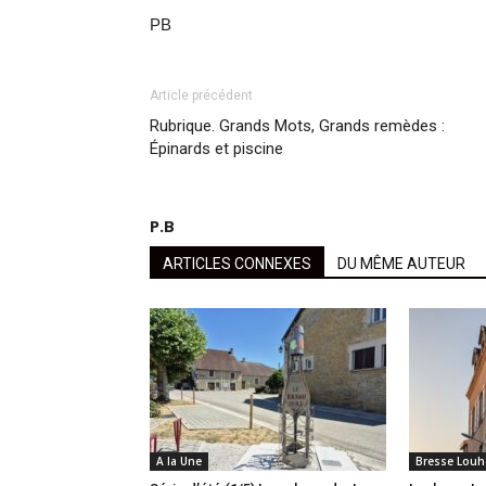
PB
Article précédent
Rubrique. Grands Mots, Grands remèdes :
Épinards et piscine
P.B
ARTICLES CONNEXES
DU MÊME AUTEUR
A la Une
Bresse Louh