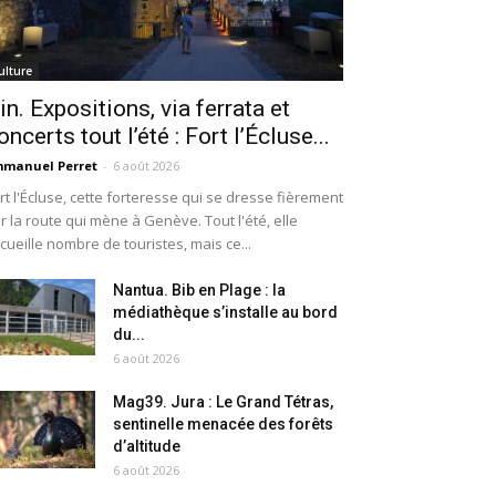
ulture
in. Expositions, via ferrata et
oncerts tout l’été : Fort l’Écluse...
manuel Perret
-
6 août 2026
rt l'Écluse, cette forteresse qui se dresse fièrement
r la route qui mène à Genève. Tout l'été, elle
cueille nombre de touristes, mais ce...
Nantua. Bib en Plage : la
médiathèque s’installe au bord
du...
6 août 2026
Mag39. Jura : Le Grand Tétras,
sentinelle menacée des forêts
d’altitude
6 août 2026