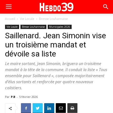
Accueil
Vie Locale
Bresse Louhannaise
Vie Locale
Bresse Louhannaise
Municipales 2026
Saillenard. Jean Simonin vise
un troisième mandat et
dévoile sa liste
Le maire sortant, Jean Simonin, briguera un troisième
mandat à la tête de la commune. Il conduit la liste « Tous
ensemble pour Saillenard », composée majoritairement
d’élus sortants et renforcée par quatre nouveaux
colistiers.
Par
P.B
-
5 février 2026