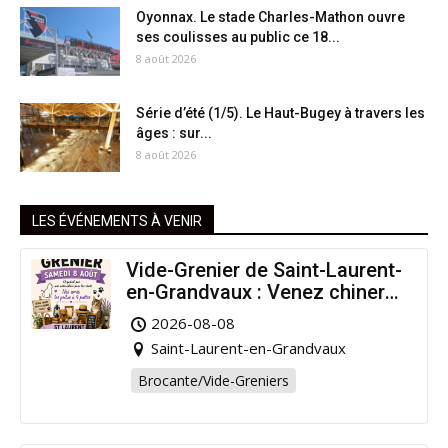
Oyonnax. Le stade Charles-Mathon ouvre
ses coulisses au public ce 18...
8 août 2026
Série d’été (1/5). Le Haut-Bugey à travers les
âges : sur...
8 août 2026
LES ÉVÉNEMENTS À VENIR
Vide-Grenier de Saint-Laurent-
en-Grandvaux : Venez chiner
pour la bonne cause !
2026-08-08
Saint-Laurent-en-Grandvaux
Brocante/Vide-Greniers