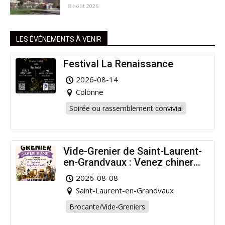
8 août 2026
LES ÉVÉNEMENTS À VENIR
Festival La Renaissance
2026-08-14
Colonne
Soirée ou rassemblement convivial
Vide-Grenier de Saint-Laurent-
en-Grandvaux : Venez chiner
pour la bonne cause !
2026-08-08
Saint-Laurent-en-Grandvaux
Brocante/Vide-Greniers