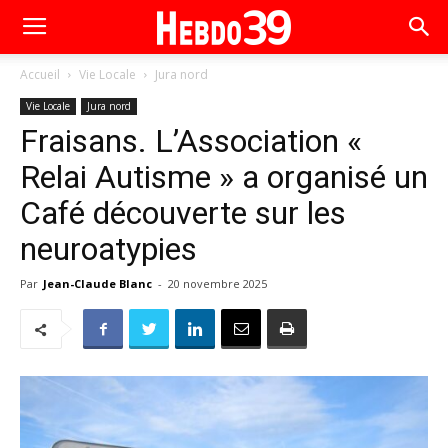
Accueil
Vie Locale
Jura nord
Vie Locale
Jura nord
Fraisans. L’Association «
Relai Autisme » a organisé un
Café découverte sur les
neuroatypies
Par
Jean-Claude Blanc
-
20 novembre 2025