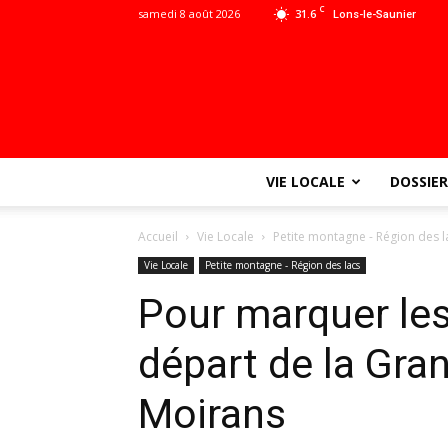
C
samedi 8 août 2026
31.6
Lons-le-Saunier
VIE LOCALE
DOSSIER
Accueil
Vie Locale
Petite montagne - Région des l
Vie Locale
Petite montagne - Région des lacs
Pour marquer les
départ de la Gra
Moirans