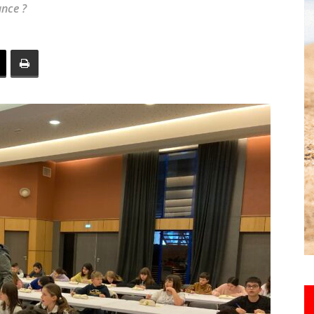
ance ?
toute
l'info
locale
–