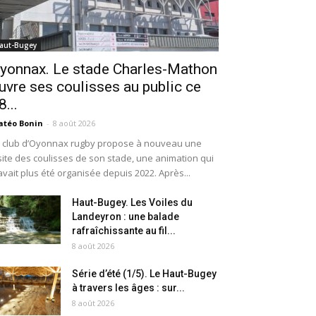
aut-Bugey
yonnax. Le stade Charles-Mathon
uvre ses coulisses au public ce
8...
téo Bonin
-
8 août 2026
 club d’Oyonnax rugby propose à nouveau une
site des coulisses de son stade, une animation qui
avait plus été organisée depuis 2022. Après...
Haut-Bugey. Les Voiles du
Landeyron : une balade
rafraîchissante au fil...
8 août 2026
Série d’été (1/5). Le Haut-Bugey
à travers les âges : sur...
8 août 2026