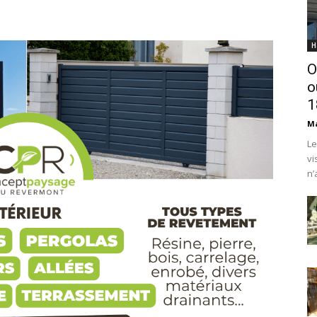
H
O
o
1
Ma
Le
vi
n’