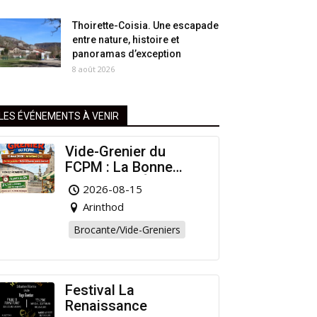
Thoirette-Coisia. Une escapade
entre nature, histoire et
panoramas d’exception
8 août 2026
LES ÉVÉNEMENTS À VENIR
Vide-Grenier du
FCPM : La Bonne
Affaire de l’Été à
2026-08-15
Arinthod !
Arinthod
Brocante/Vide-Greniers
Festival La
Renaissance