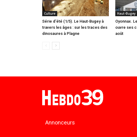
Culture
Haut-Bugey
Série d’été (1/5). Le Haut-Bugey à
Oyonnax. L
travers les âges : sur les traces des
ouvre ses c
dinosaures à Plagne
août