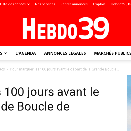
Liste des dépôts
Nos Services
Petites annonces
Emplois
Hebdo25 (Ha
S
L’AGENDA
ANNONCES LÉGALES
MARCHÉS PUBLIC
Jura
acs
Pour marquer les 100 jours avant le départ de la Grande Boucle...
 100 jours avant le
:
nde Boucle de