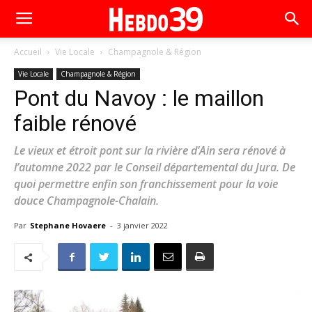
Accueil
Vie Locale
Champagnole & Région
Vie Locale
Champagnole & Région
Pont du Navoy : le maillon
faible rénové
Le vieux et étroit pont sur la rivière d’Ain sera rénové à
l’automne 2022 par le Conseil départemental du Jura. De
quoi permettre enfin son franchissement pour la voie
douce Champagnole-Chalain.
Par
Stephane Hovaere
-
3 janvier 2022