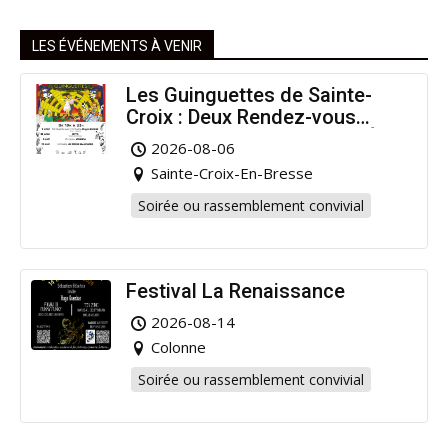
LES ÉVÉNEMENTS À VENIR
Les Guinguettes de Sainte-
Croix : Deux Rendez-vous
Dansants pour Prolonger l’Été
2026-08-06
!
Sainte-Croix-En-Bresse
Soirée ou rassemblement convivial
Festival La Renaissance
2026-08-14
Colonne
Soirée ou rassemblement convivial