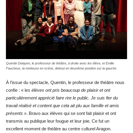
Quentin Delayen, le professeur de théâtre, à droite avec les élève, et Emilie
Faucheux, la metteuse en scène, debout en deuxième position sur la gauche
À l’issue du spectacle, Quentin, le professeur de théâtre nous
confie : « l
es élèves ont pris beaucoup de plaisir et ont
particulièrement apprécié faire rire le public. Je suis fier du
travail réalisé et content que cela ait plu aux famille et amis
présents »
. Bravo aux élèves qui se sont fait plaisir et ont
transmis au publique leur fougue et leur joie. Ce fut un
excellent moment de théâtre au centre culturel Aragon.