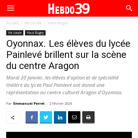
Accueil
Vie Locale
Haut-Bugey
Vie Locale
Haut-Bugey
Oyonnax. Les élèves du lycée
Painlevé brillent sur la scène
du centre Aragon
Mardi 20 janvier, les élèves d'option et de spécialité
théâtre du lycée Paul Painlevé ont donné une
représentation au centre culturel Aragon d'Oyonnax.
Par
Emmanuel Perret
-
2 février 2026