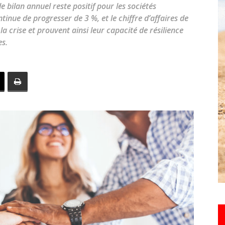
 bilan annuel reste positif pour les sociétés
toute
inue de progresser de 3 %, et le chiffre d’affaires de
 la crise et prouvent ainsi leur capacité de résilience
es.
l'info
locale
–