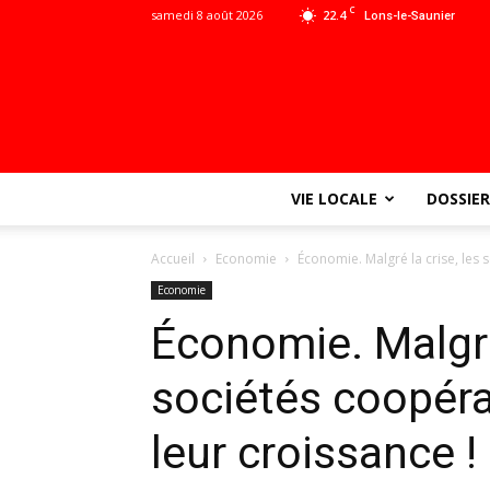
C
samedi 8 août 2026
22.4
Lons-le-Saunier
VIE LOCALE
DOSSIER
Accueil
Economie
Économie. Malgré la crise, les 
Economie
Économie. Malgré 
sociétés coopéra
leur croissance !