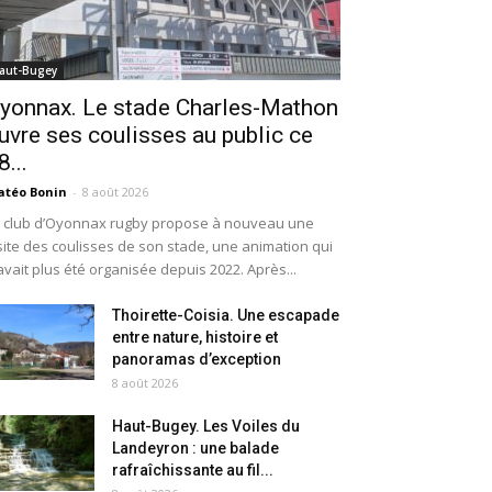
aut-Bugey
yonnax. Le stade Charles-Mathon
uvre ses coulisses au public ce
8...
téo Bonin
-
8 août 2026
 club d’Oyonnax rugby propose à nouveau une
site des coulisses de son stade, une animation qui
avait plus été organisée depuis 2022. Après...
Thoirette-Coisia. Une escapade
entre nature, histoire et
panoramas d’exception
8 août 2026
Haut-Bugey. Les Voiles du
Landeyron : une balade
rafraîchissante au fil...