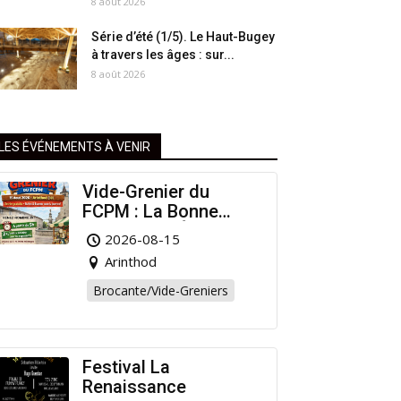
8 août 2026
Série d’été (1/5). Le Haut-Bugey
à travers les âges : sur...
8 août 2026
LES ÉVÉNEMENTS À VENIR
Vide-Grenier du
FCPM : La Bonne
Affaire de l’Été à
2026-08-15
Arinthod !
Arinthod
Brocante/Vide-Greniers
Festival La
Renaissance