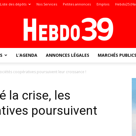
Liste des dépôts
Nos Services
Petites annonces
Emplois
Hebdo25 (Ha
S
L’AGENDA
ANNONCES LÉGALES
MARCHÉS PUBLIC
Jura
sociétés coopératives poursuivent leur croissance !
la crise, les
:
tives poursuivent