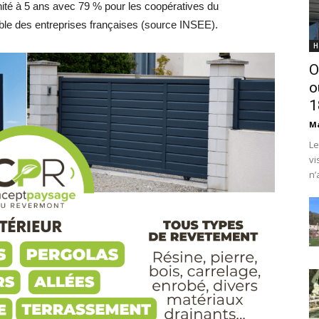
nité à 5 ans avec 79 % pour les coopératives du
le des entreprises françaises (source INSEE).
H
O
o
1
Ma
Le
vi
n’